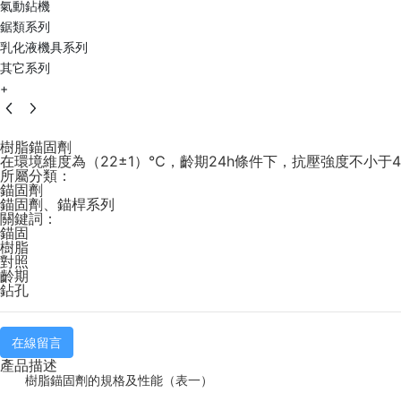
氣動鉆機
鋸類系列
乳化液機具系列
其它系列
+
樹脂錨固劑
在環境維度為（22±1）℃，齡期24h條件下，抗壓強度不小于40
所屬分類：
錨固劑
錨固劑、錨桿系列
關鍵詞：
錨固
樹脂
對照
齡期
鉆孔
在線留言
產品描述
樹脂錨固劑的規格及性能（表一）