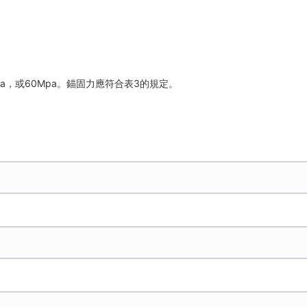
a，或60Mpa。錨固力應符合表3的規定。