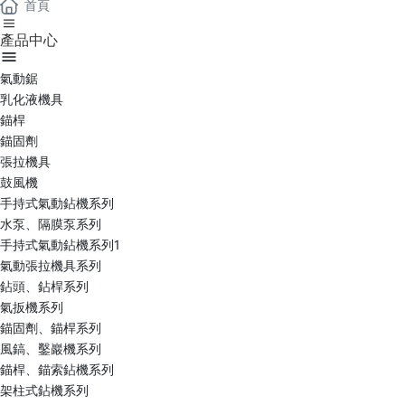
首頁
產品中心
氣動鋸
乳化液機具
錨桿
錨固劑
張拉機具
鼓風機
手持式氣動鉆機系列
水泵、隔膜泵系列
手持式氣動鉆機系列1
氣動張拉機具系列
鉆頭、鉆桿系列
氣扳機系列
錨固劑、錨桿系列
風鎬、鑿巖機系列
錨桿、錨索鉆機系列
架柱式鉆機系列