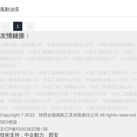
風動油泵
1
<
>
友情鏈接：
山東中煤工礦集團公司 中煤礦業裝備(香港)公司 中國中煤制造集團公
司(英國開曼) 中煤工礦機械電器制造公司 中煤工礦配件公司 中煤工
礦鋼材公司 中煤工礦國際貿易公司 中煤工礦電子商務公司 元古旅游
有限公司
中煤救援裝備公司 中煤工礦機械設備公司 中煤工礦重工裝備公司 中
煤工礦支護裝備公司 中煤工礦進出口公司 中煤新能源進出口公司 中
煤工礦電器設備公司 中煤工礦工程機械公司 中煤工礦機電設備公司
酷科大數據公司 中煤集團英文官網 中運集團英文官網 中煤工礦機械
廠 中煤龍口裝備制造公司 山東唯信電子商務公司 億煤機械裝備制造
公司 山東陸屹物資公司 聯儲云計算公司 山東古元影視有限公司
Copyright ? 2022 陜西合陽風動工具有限責任公司 All rights reserved
SEO標簽
京ICP備10002622號-38
技術支持：
中企動力
西安