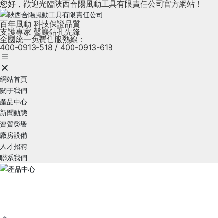
您好，歡迎光臨陜西合陽風動工具有限責任公司官方網站！
百年風動 科技保證品質
支護專家 鑿巖鉆孔先鋒
全國統一免費售服熱線：
400-0913-518
/
400-0913-618
網站首頁
關于我們
產品中心
新聞動態
資質榮譽
廠房設備
人才招聘
聯系我們
產品中心
Products