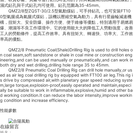
濕式鉆孔與干式鉆孔均可使用。鉆孔范圍為35-45mm。
QMZ2/8型ZQST-30/2.5型氣動煤鉆，可手持鉆孔，也可安裝FT10
0型氣腿成為氣腿式煤鉆，該機以壓縮空氣為動力，具有行星齒輪減速機
構，扭矩大、安全防爆、操作方便、便于維修等優點，特別適用于易燃易
爆、潮濕等不良工作環境中。它的使用能大大的降低工人勞動強度，改善
工人的勞動條件，提高工作效率。具有扭矩大、轉速快、功率大、工作效
率高的優點。
QMZ2/8 Pneumatic Coal(Shale)Drilling Rig is used to drill holes o
n coal seam,soft sandstone or shale in coal mine or construction eng
ineering,and can be used manually or pneumatically,and can work in
both dry and wet drilling,drilling hole range 35 to 45mm.
QMZ2/8 Pneumatic Coal Drilling Rig can drill hole manually,or us
ed as air leg coal drilling rig by equipped with FT100 air leg.This rig i
s drive by compressed air,with planetary gear speed reducing syste
m,large torque,explosion-proof,easily operated and maintain,especi
ally be suitable to work in inflammable,explosive,humid and other ba
d working condition.It can reduce the labor intensity,improve workin
g condition and increase efficiency.
性能參數
在線留言
姓名：