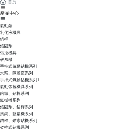
首頁
產品中心
氣動鋸
乳化液機具
錨桿
錨固劑
張拉機具
鼓風機
手持式氣動鉆機系列
水泵、隔膜泵系列
手持式氣動鉆機系列1
氣動張拉機具系列
鉆頭、鉆桿系列
氣扳機系列
錨固劑、錨桿系列
風鎬、鑿巖機系列
錨桿、錨索鉆機系列
架柱式鉆機系列